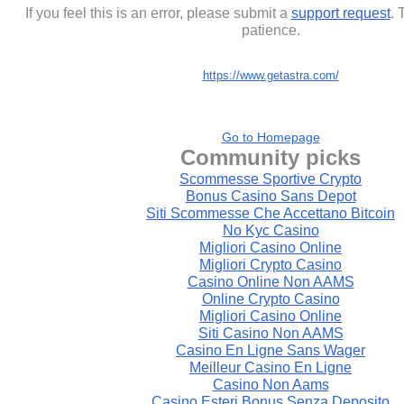
If you feel this is an error, please submit a
support request
. 
patience.
https://www.getastra.com/
Go to Homepage
Community picks
Scommesse Sportive Crypto
Bonus Casino Sans Depot
Siti Scommesse Che Accettano Bitcoin
No Kyc Casino
Migliori Casino Online
Migliori Crypto Casino
Casino Online Non AAMS
Online Crypto Casino
Migliori Casino Online
Siti Casino Non AAMS
Casino En Ligne Sans Wager
Meilleur Casino En Ligne
Casino Non Aams
Casino Esteri Bonus Senza Deposito