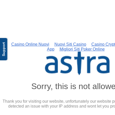
Support
Casino Online Nuovi
Nuovi Siti Casino
Casino Crypt
App
Migliori Siti Poker Online
Sorry, this is not allow
Thank you for visiting our website, unfortunately our website 
detected an issue with your IP address and wont let you pr